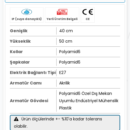
IP (suya danayıklı)
Yerli Üretim Belgeli
CE
Genişlik
40 cm
Yükseklik
50 cm
Kollar
Polyamid6
Şapkalar
Polyamid6
Elektrik Bağlantı Tipi
E27
Armatür Camı
Akrilik
Polyamid6 Özel Dış Mekan
Armatür Gövdesi
Uyumlu Endüstriyel Mühenslik
Plastik
Ürün ölçülerinde +- %10'a kadar tolerans
olabilir.