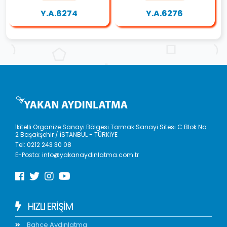
Y.A.6274
Y.A.6276
İkitelli Organize Sanayi Bölgesi Tormak Sanayi Sitesi C Blok No:
2 Başakşehir / İSTANBUL - TÜRKİYE
Tel:
0212 243 30 08
E-Posta:
info@yakanaydinlatma.com.tr
HIZLI ERIŞIM
Bahçe Aydınlatma