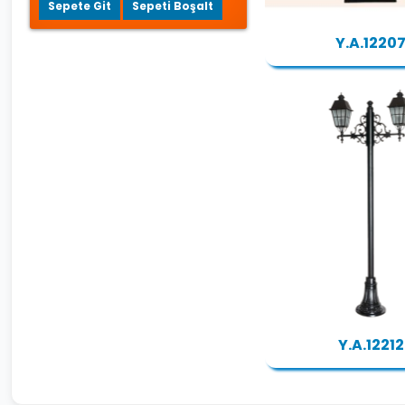
Sepete Git
Sepeti Boşalt
Y.A.1220
Y.A.12212