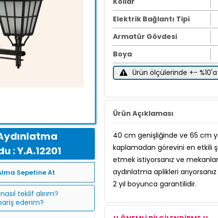
Kollar
Elektrik Bağlantı Tipi
Armatür Gövdesi
Boya
Ürün ölçülerinde +- %10'a 
Ürün Açıklaması
Aydınlatma
40 cm genişliğinde ve 65 cm y
kaplamadan görevini en etkili şe
u : Y.A.12201
etmek istiyorsanız ve mekanlar
aydınlatma aplikleri arıyorsan
Alma Sepetine At
2 yıl boyunca garantilidir.
nasıl teklif alırım?
ipariş ederim?