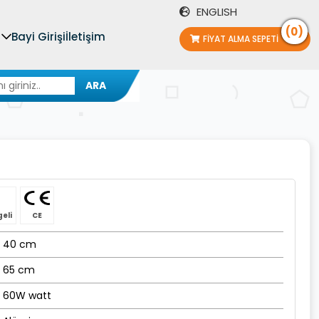
ENGLISH
(0)
Bayi Girişi
İletişim
FIYAT ALMA SEPETI
ARA
geli
CE
40 cm
65 cm
60W watt