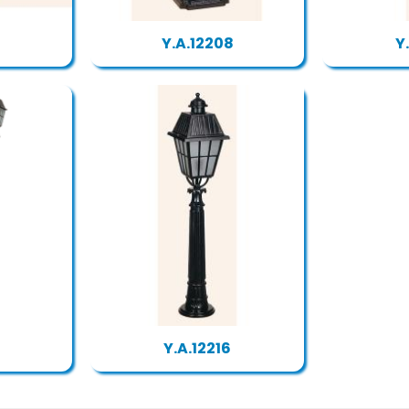
7
Y.A.12208
Y
Y.A.12216