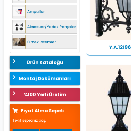
Ampuller
Aksesuar/Yedek Parçalar
Örnek Resimler
Y.A.12196
Ürün Kataloğu
Montaj Dokümanları
%100 Yerli Üretim
Fiyat Alma Sepeti
Teklif sepetiniz boş.