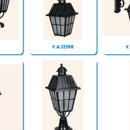
Y.A.12198
Y