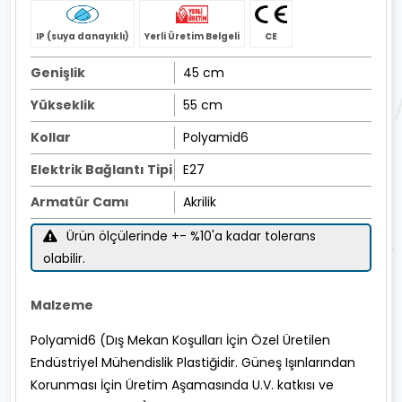
IP (suya danayıklı)
Yerli Üretim Belgeli
CE
Genişlik
45 cm
Yükseklik
55 cm
Kollar
Polyamid6
Elektrik Bağlantı Tipi
E27
Armatür Camı
Akrilik
Ürün ölçülerinde +- %10'a kadar tolerans
olabilir.
Malzeme
Polyamid6 (Dış Mekan Koşulları İçin Özel Üretilen
Endüstriyel Mühendislik Plastiğidir. Güneş Işınlarından
Korunması İçin Üretim Aşamasında U.V. katkısı ve