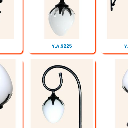
Y.A.5225
Y