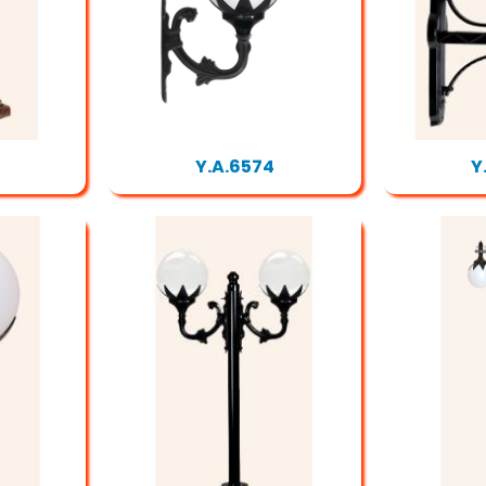
Y.A.6574
Y