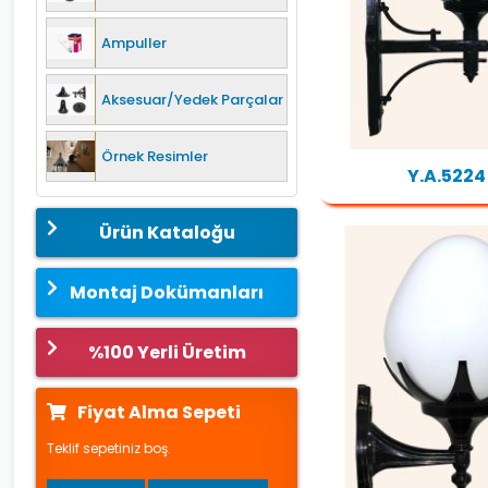
Ampuller
Aksesuar/Yedek Parçalar
Örnek Resimler
Y.A.5224
Ürün Kataloğu
Montaj Dokümanları
%100 Yerli Üretim
Fiyat Alma Sepeti
Teklif sepetiniz boş.