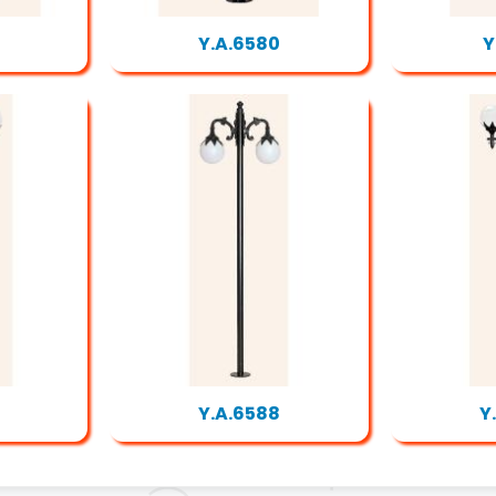
Y.A.6580
Y
Y.A.6588
Y