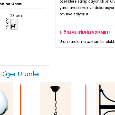
özelliklere sahip dayanıklı bir ür
enine Oranı
yararlanabilmek ve dekorasyon
tavsiye ediyoruz.
28 cm
45 cm
!! ÖNEMLİ BİLGİLENDİRME !!
Ürün kurulumu uzman bir elektri
 Diğer Ürünler