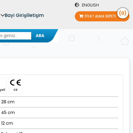
ENGLISH
(0)
Bayi Girişi
İletişim
FIYAT ALMA SEPETI
ARA
geli
CE
28 cm
45 cm
12 cm