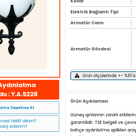
Kollar
Elektrik Bağlantı Tipi
Armatür Camı
Armatür Gövdesi
Ürün ölçülerinde +- %10'a 
Aydınlatma
u : Y.A.5228
Ürün Açıklaması
Alma Sepetine At
Güneş ışınlarının zararlı etkile
nasıl teklif alırım?
garantilidir. TSE belgeli ve çe
ipariş ederim?
bahçe aydınlatma aplikleri ara