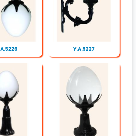
.A.5226
Y.A.5227