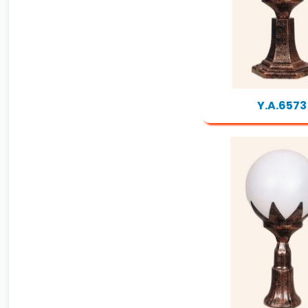
Y.A.6573