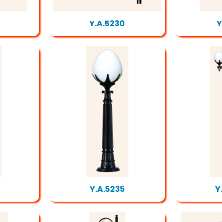
Y.A.5230
Y
Y.A.5235
Y