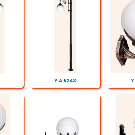
Y.A.5243
Y