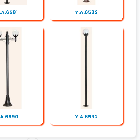
.A.6581
Y.A.6582
.A.6590
Y.A.6592