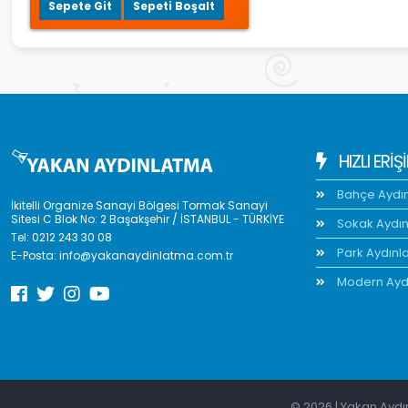
Sepete Git
Sepeti Boşalt
HIZLI ERIŞ
Bahçe Aydı
İkitelli Organize Sanayi Bölgesi Tormak Sanayi
Sitesi C Blok No: 2 Başakşehir / İSTANBUL - TÜRKİYE
Sokak Aydı
Tel:
0212 243 30 08
Park Aydınl
E-Posta:
info@yakanaydinlatma.com.tr
Modern Ayd
© 2026 | Yakan Aydın