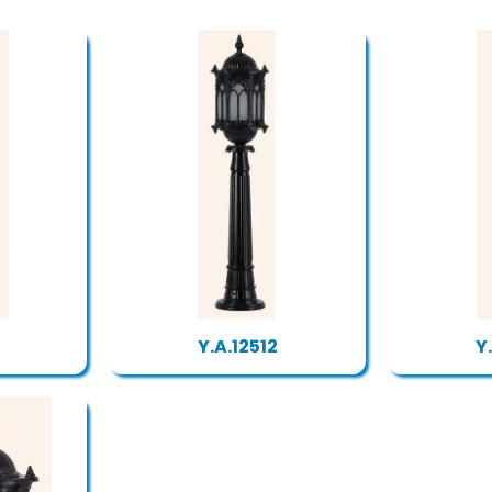
Y.A.12512
Y