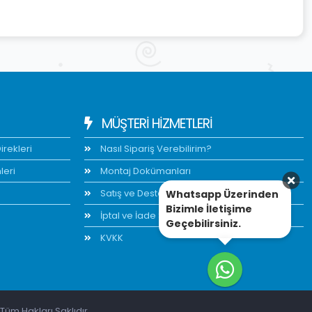
MÜŞTERİ HİZMETLERİ
rekleri
Nasıl Sipariş Verebilirim?
leri
Montaj Dokümanları
Satış ve Destek
Whatsapp Üzerinden
Bizimle İletişime
İptal ve İade Şartları
Geçebilirsiniz.
KVKK
Tüm Hakları Saklıdır.