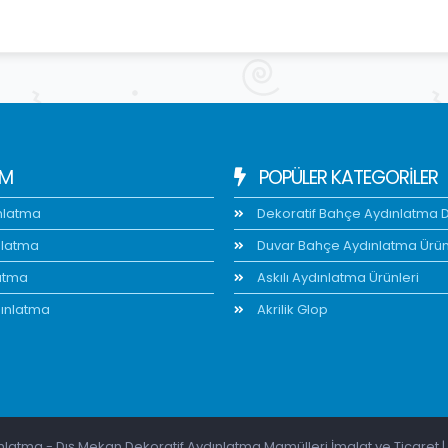
IM
POPÜLER KATEGORİLER
nlatma
Dekoratif Bahçe Aydınlatma Di
nlatma
Duvar Bahçe Aydınlatma Ürün
atma
Askılı Aydınlatma Ürünleri
ınlatma
Akrilik Glop
latma - Dış Mekan Dekoratif Aydınlatma Mamülleri İmalat ve Ticaret | 