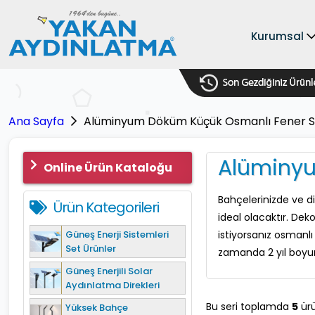
Kurumsal
Ana Sayfa
Alüminyum Döküm Küçük Osmanlı Fener Se
Alüminyu
Online Ürün Kataloğu
Bahçelerinizde ve d
Ürün Kategorileri
ideal olacaktır. Dek
Güneş Enerji Sistemleri
istiyorsanız osmanlı 
Set Ürünler
zamanda 2 yıl boyun
Güneş Enerjili Solar
Aydınlatma Direkleri
Bu seri toplamda
5
ürü
Yüksek Bahçe