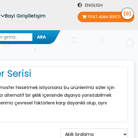
ENGLISH
(0)
Bayi Girişi
İletişim
FIYAT ALMA SEPETI
ARA
 Serisi
sfer hissetmek istiyorsanız bu ürünlerimiz sizler için
alternatif bir şıklık içerisinde dışarıya yansıtabilmek
lerimiz çevresel faktörlere karşı dayanıklı olup, aynı