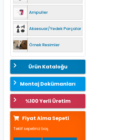
Ampuller
Aksesuar/Yedek Parçalar
Örnek Resimler
Ürün Kataloğu
Montaj Dokümanları
%100 Yerli Üretim
Fiyat Alma Sepeti
Teklif sepetiniz boş.