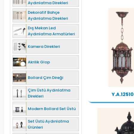
Aydınlatma Direkleri
Dekoratif Bahçe
Aydınlatma Direkleri
Dış Mekan Led
Aydınlatma Armatürleri
Kamera Direkleri
Akrilik Glop
Bollard Çim Direği
Çim Üstü Aydınlatma
Y.A.12510
Direkleri
Modern Bollard Set Üstü
Set Üstü Aydınlatma
Ürünleri