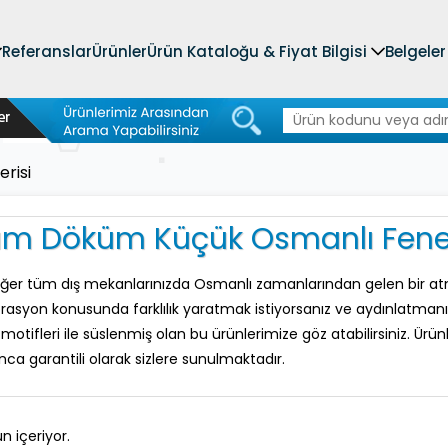
Referanslar
Ürünler
Ürün Kataloğu & Fiyat Bilgisi
Belgeler
risi
m Döküm Küçük Osmanlı Fener
iğer tüm dış mekanlarınızda Osmanlı zamanlarından gelen bir atmo
orasyon konusunda farklılık yaratmak istiyorsanız ve aydınlatmanızı 
motifleri ile süslenmiş olan bu ürünlerimize göz atabilirsiniz. Ürün
ca garantili olarak sizlere sunulmaktadır.
n içeriyor.