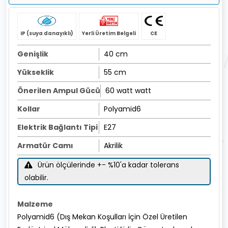
IP (suya danayıklı)
Yerli Üretim Belgeli
CE
Genişlik
40 cm
Yükseklik
55 cm
Önerilen Ampul Gücü
60 watt watt
Kollar
Polyamid6
Elektrik Bağlantı Tipi
E27
Armatür Camı
Akrilik
Ürün ölçülerinde +- %10'a kadar tolerans
olabilir.
Malzeme
Polyamid6 (Dış Mekan Koşulları İçin Özel Üretilen