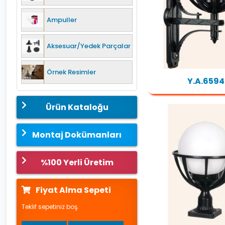
Ampuller
Aksesuar/Yedek Parçalar
Örnek Resimler
Y.A.6594
Ürün Kataloğu
Montaj Dokümanları
%100 Yerli Üretim
Fiyat Alma Sepeti
Teklif sepetiniz boş.