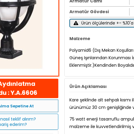
Armatür Camı
Armatür Gövdesi
Ürün ölçülerinde +- %10'a 
Malzeme
Polyamid6 (Dış Mekan Koşulları İ
Güneş Işınlarından Korunması İ
Eklenmiştir.)Kendinden Boyalıdı
Aydınlatma
Ürün Açıklaması
u : Y.A.6606
Kare şeklinde alt sehpalı kısmı 
Alma Sepetine At
ürünümüz 30 cm genişliğinde ve
nasıl teklif alırım?
75 watt enerji tasarruflu ampu
ipariş ederim?
malzeme ile kuvvetlendirilmiş ve