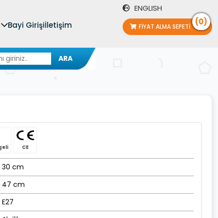
ENGLISH
(0)
Bayi Girişi
İletişim
FIYAT ALMA SEPETI
ARA
geli
CE
30 cm
47 cm
E27