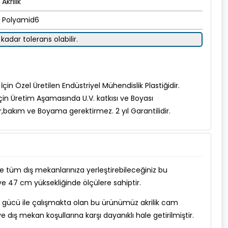
Akrilik
Polyamid6
kadar tolerans olabilir.
çin Özel Üretilen Endüstriyel Mühendislik Plastiğidir.
çin Üretim Aşamasında U.V. katkısı ve Boyası
r,bakım ve Boyama gerektirmez. 2 yıl Garantilidir.
ile tüm dış mekanlarınıza yerleştirebileceğiniz bu
 47 cm yüksekliğinde ölçülere sahiptir.
l gücü ile çalışmakta olan bu ürünümüz akrilik cam
 dış mekan koşullarına karşı dayanıklı hale getirilmiştir.