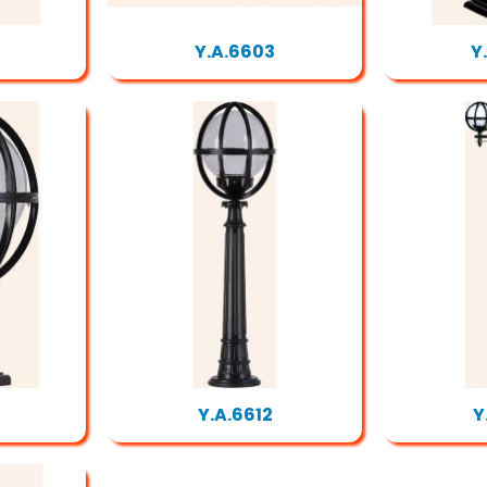
Y.A.6603
Y
Y.A.6612
Y