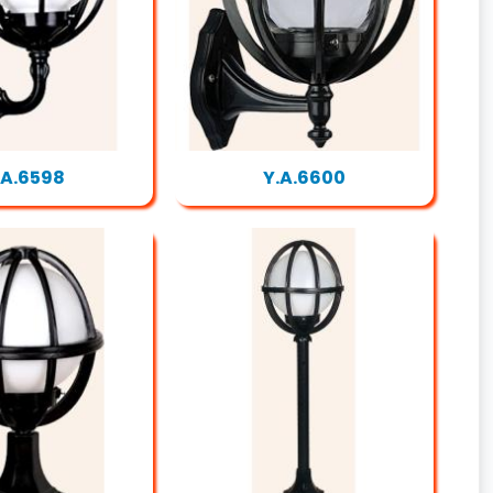
.A.6598
Y.A.6600