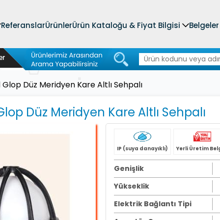
Referanslar
Ürünler
Ürün Kataloğu & Fiyat Bilgisi
Belgeler
l Glop Düz Meridyen Kare Altlı Sehpalı
Glop Düz Meridyen Kare Altlı Sehpalı
IP (suya danayıklı)
Yerli Üretim Bel
Genişlik
Yükseklik
Elektrik Bağlantı Tipi