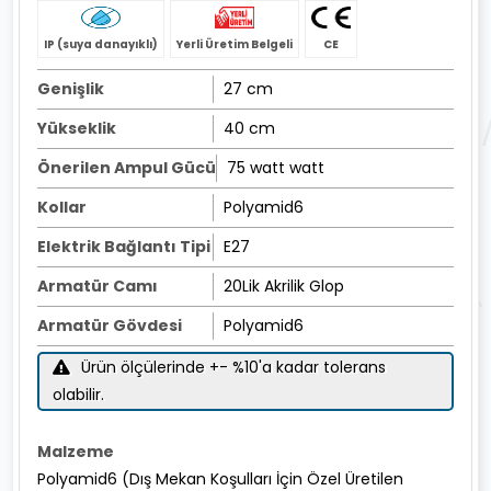
IP (suya danayıklı)
Yerli Üretim Belgeli
CE
Genişlik
27 cm
Yükseklik
40 cm
Önerilen Ampul Gücü
75 watt watt
Kollar
Polyamid6
Elektrik Bağlantı Tipi
E27
Armatür Camı
20Lik Akrilik Glop
Armatür Gövdesi
Polyamid6
Ürün ölçülerinde +- %10'a kadar tolerans
olabilir.
Malzeme
Polyamid6 (Dış Mekan Koşulları İçin Özel Üretilen