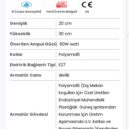
IP (suya danayıklı)
Yerli Üretim Belgeli
CE
Genişlik
20 cm
Yükseklik
30 cm
Önerilen Ampul Gücü
60W watt
Kollar
Polyamid6
Elektrik Bağlantı Tipi
E27
Armatür Camı
Akrilik
Polyamid6 (Dış Mekan
Koşulları İçin Özel Üretilen
Endüstriyel Mühendislik
Plastiğidir. Güneş Işınlarından
Armatür Gövdesi
Korunması İçin Üretim
Aşamasında U.V. katkısı ve
Boyası Eklenmiştir.)Kendinden